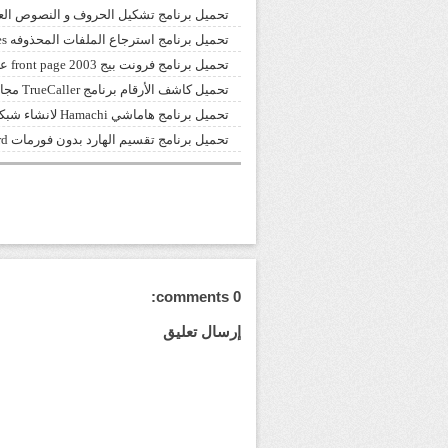
تحميل برنامج تشكيل الحروف و النصوص العربية م
تحميل برنامج استرجاع الملفات المحذوفه Recover My Files كامل
تحميل برنامج فرونت بيج front page 2003 عربي آخر اصدار للكمبيوتر
تحميل كاشف الأرقام برنامج TrueCaller مجانا
تحميل برنامج هاماشي Hamachi لانشاء شبكات افتراضية خاصة عبر الانترنت
تحميل برنامج تقسيم الهارد بدون فورمات MiniTool Partition Wizard
0 comments:
إرسال تعليق