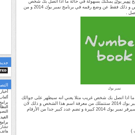
مج
نمبر بوك
يمكنك بسهولة في حالة ما اذا اتصل بك شخص
ص و ذلك فقط عن وضع رقمه في برنامج
نمبر بوك
2014 و من
صل .
جديد 
التص
نمبر بوك
أخبار
ألعاب
ا اذا اتصل بك شخص غريب مثلا يعني انه سيظهر على جوالك
برامج
اسم المتصل فقط . و لكن مع برنامج نمبر بوك 2014 ستتملك من معرفة اسم هذا الشخص و ذلك لان
النظا
يحتوي على قائمة في سيرفر نمبر بوك 2014 كبيرة و تضم عدد كبير جدا من الأرقام
النص
الفيدي
برامج 
تشارل
 )
هاتف