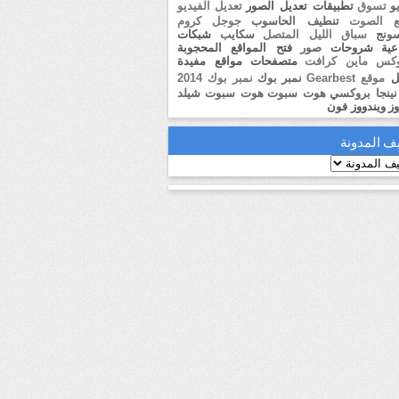
و
تسوق
تطبيقات
تعديل الصور
تعديل الفيديو
ع الصوت
تنطيف الحاسوب
جوجل كروم
ونج
سباق الليل المتصل
سكايب
شبكات
عية
شروحات
صور
فتح المواقع المحجوبة
وكس
ماين كرافت
متصفحات
مواقع مفيدة
ل
موقع Gearbest
نمبر بوك
نمبر بوك 2014
نينجا بروكسي
هوت سبوت
هوت سبوت شيلد
وز
ويندووز فون
ف المدونة